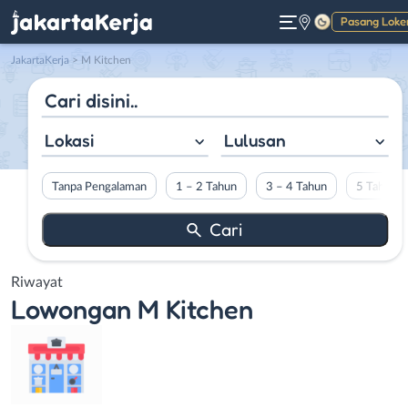
Pasang Loke
Gelap
JakartaKerja
>
M Kitchen
Lokasi
Lulusan
Tanpa Pengalaman
1 – 2 Tahun
3 – 4 Tahun
5 Tahun L
Riwayat
Lowongan
M Kitchen