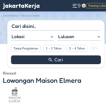
Pasang Loke
Gelap
JakartaKerja
>
Maison Elmera
Lokasi
Lulusan
Tanpa Pengalaman
1 – 2 Tahun
3 – 4 Tahun
5 Tahun L
Riwayat
Lowongan
Maison Elmera