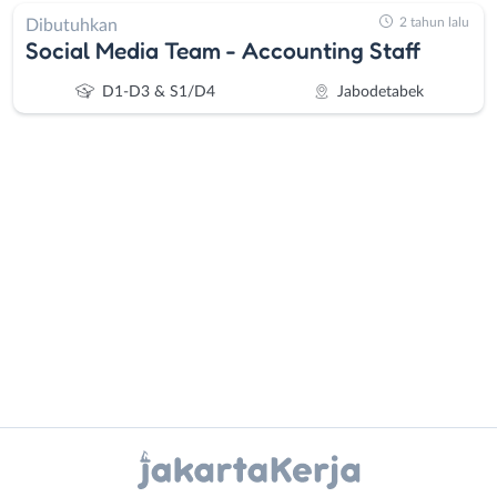
2 tahun lalu
Dibutuhkan
Social Media Team - Accounting Staff
D1-D3 & S1/D4
Jabodetabek
Administrasi
Bebas
Ahli
(Remote
Gizi
Work)
Ahli
Bekasi
Kecantikan
Bogor
Analis
Depok
Instagram
WhatsApp
/
Jakarta
Peneliti
Barat
X - Twitter
Telegram
Animator
Jakarta
Apoteker
Pusat
Kanal Lainnya..
Arsitek
Jakarta