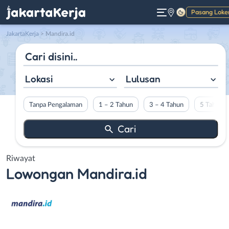
Pasang Loke
Gelap
JakartaKerja
>
Mandira.id
Lokasi
Lulusan
Tanpa Pengalaman
1 – 2 Tahun
3 – 4 Tahun
5 Tahun L
Riwayat
Lowongan
Mandira.id