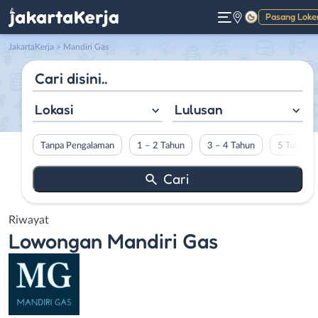
Pasang Loke
Gelap
JakartaKerja
>
Mandiri Gas
Lokasi
Lulusan
Tanpa Pengalaman
1 – 2 Tahun
3 – 4 Tahun
5 Tahun L
Riwayat
Lowongan
Mandiri Gas