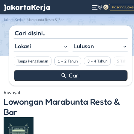
Pasang Loke
Gelap
JakartaKerja
>
Marabunta Resto & Bar
Lokasi
Lulusan
Tanpa Pengalaman
1 – 2 Tahun
3 – 4 Tahun
5 Tahun L
Riwayat
Lowongan
Marabunta Resto &
Bar