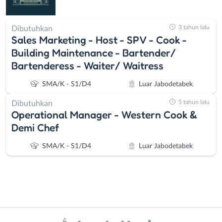
3 tahun lalu
Dibutuhkan
Sales Marketing - Host - SPV - Cook -
Building Maintenance - Bartender/
Bartenderess - Waiter/ Waitress
SMA/K - S1/D4
Luar Jabodetabek
5 tahun lalu
Dibutuhkan
Operational Manager - Western Cook &
Demi Chef
SMA/K - S1/D4
Luar Jabodetabek
Instagram
WhatsApp
Administrasi
Bebas
X - Twitter
Telegram
Ahli
(Remote