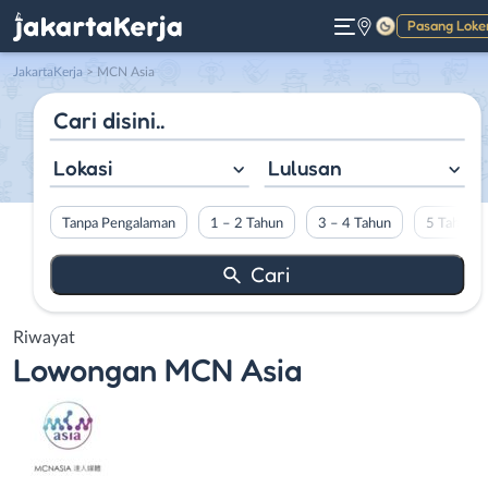
Pasang Loke
Gelap
JakartaKerja
>
MCN Asia
Lokasi
Lulusan
Tanpa Pengalaman
1 – 2 Tahun
3 – 4 Tahun
5 Tahun L
Riwayat
Lowongan
MCN Asia