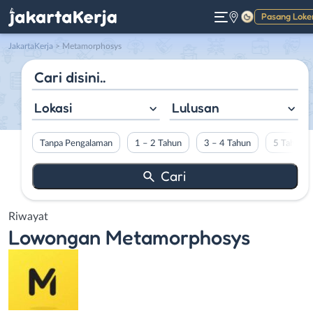
Pasang Loke
Gelap
JakartaKerja
>
Metamorphosys
Lokasi
Lulusan
Tanpa Pengalaman
1 – 2 Tahun
3 – 4 Tahun
5 Tahun L
Riwayat
Lowongan
Metamorphosys