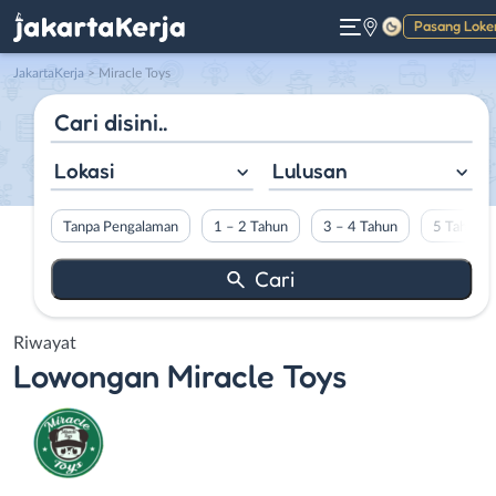
Pasang Loke
Gelap
JakartaKerja
>
Miracle Toys
Lokasi
Lulusan
Tanpa Pengalaman
1 – 2 Tahun
3 – 4 Tahun
5 Tahun L
Riwayat
Lowongan
Miracle Toys