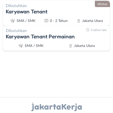
ditutup
Dibutuhkan
Karyawan Tenant
SMA / SMK
0 - 2 Tahun
Jakarta Utara
3 tahun lalu
Dibutuhkan
Karyawan Tenant Permainan
SMA / SMK
Jakarta Utara
Administrasi
Bebas
Ahli
(Remote
Instagram
WhatsApp
Gizi
Work)
Ahli
Bekasi
X - Twitter
Telegram
Kecantikan
Bogor
Analis
Depok
Kanal Lainnya..