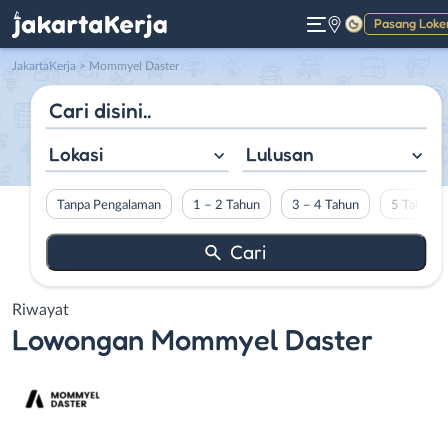
Pasang Loke
Gelap
JakartaKerja
>
Mommyel Daster
Lokasi
Lulusan
Tanpa Pengalaman
1 – 2 Tahun
3 – 4 Tahun
5 Tahun L
Riwayat
Lowongan
Mommyel Daster