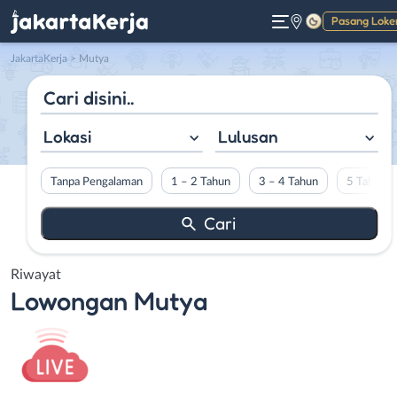
Pasang Loke
Gelap
JakartaKerja
>
Mutya
Lokasi
Lulusan
Tanpa Pengalaman
1 – 2 Tahun
3 – 4 Tahun
5 Tahun L
Riwayat
Lowongan
Mutya