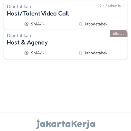
3 tahun lalu
Dibutuhkan
Host/Talent Video Call
SMA/K
Jabodetabek
ditutup
Dibutuhkan
Host & Agency
SMA/K
Jabodetabek
Administrasi
Bebas
Ahli
(Remote
Instagram
WhatsApp
Gizi
Work)
Ahli
Bekasi
X - Twitter
Telegram
Kecantikan
Bogor
Analis
Depok
Kanal Lainnya..