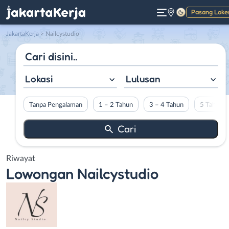
Pasang Loke
Gelap
JakartaKerja
>
Nailcystudio
Lokasi
Lulusan
Tanpa Pengalaman
1 – 2 Tahun
3 – 4 Tahun
5 Tahun L
Riwayat
Lowongan
Nailcystudio