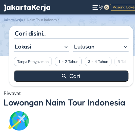
Pasang Loke
Gelap
JakartaKerja
>
Naim Tour Indonesia
Lokasi
Lulusan
Tanpa Pengalaman
1 – 2 Tahun
3 – 4 Tahun
5 Tahun L
Riwayat
Lowongan
Naim Tour Indonesia