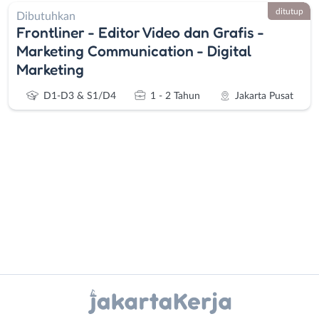
ditutup
Dibutuhkan
Frontliner - Editor Video dan Grafis -
Marketing Communication - Digital
Marketing
D1-D3 & S1/D4
1 - 2 Tahun
Jakarta Pusat
Administrasi
Bebas
Ahli
(Remote
Gizi
Work)
Ahli
Bekasi
Instagram
WhatsApp
Kecantikan
Bogor
Analis
Depok
X - Twitter
Telegram
/
Jakarta
Peneliti
Barat
Kanal Lainnya..