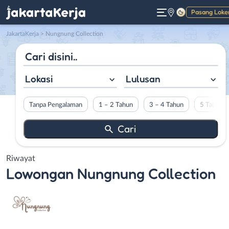
Pasang Loke
Gelap
JakartaKerja
>
Nungnung Collection
Lokasi
Lulusan
Tanpa Pengalaman
1 – 2 Tahun
3 – 4 Tahun
5 Tahun L
Riwayat
Lowongan
Nungnung Collection