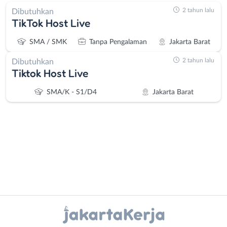
2 tahun lalu
Dibutuhkan
TikTok Host Live
SMA / SMK
Tanpa Pengalaman
Jakarta Barat
2 tahun lalu
Dibutuhkan
Tiktok Host Live
SMA/K - S1/D4
Jakarta Barat
Administrasi
Bebas
Ahli
(Remote
Instagram
WhatsApp
Gizi
Work)
Ahli
Bekasi
X - Twitter
Telegram
Kecantikan
Bogor
Analis
Depok
Kanal Lainnya..