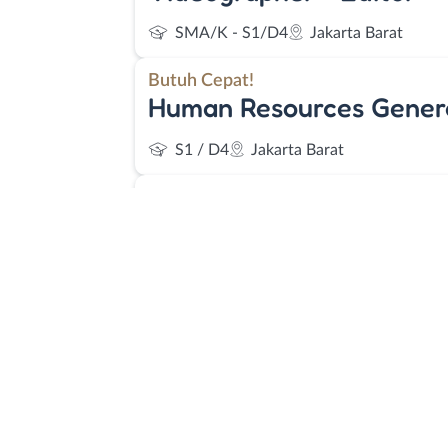
SMA/K - S1/D4
Jakarta Barat
Butuh Cepat!
Human Resources Genera
S1 / D4
Jakarta Barat
Butuh Cepat!
Videographer - Editor (
Kecantikan)
SMA/K - S1/D4
Jakarta Barat
Butuh Cepat!
Accounting Leader
D1-D3 & S1/D4
Jakarta Barat