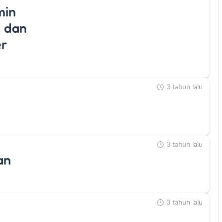
min
 dan
er
3 tahun lalu
3 tahun lalu
an
3 tahun lalu