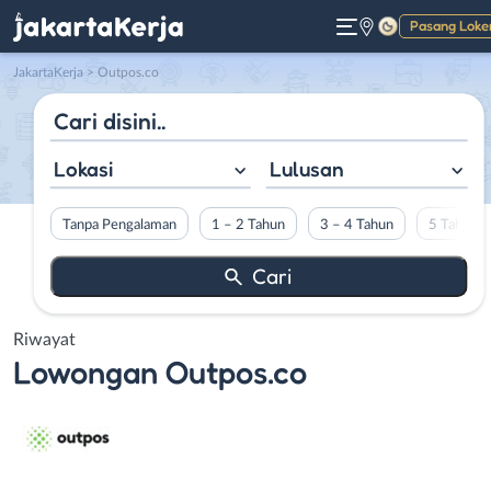
Pasang Loke
Gelap
JakartaKerja
>
Outpos.co
Lokasi
Lulusan
Tanpa Pengalaman
1 – 2 Tahun
3 – 4 Tahun
5 Tahun L
Riwayat
Lowongan
Outpos.co