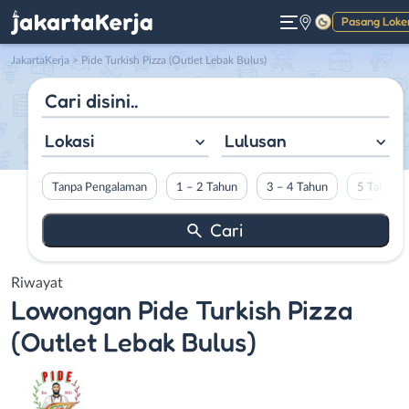
Pasang Loke
Gelap
JakartaKerja
>
Pide Turkish Pizza (Outlet Lebak Bulus)
Lokasi
Lulusan
Tanpa Pengalaman
1 – 2 Tahun
3 – 4 Tahun
5 Tahun L
Riwayat
Lowongan
Pide Turkish Pizza
(Outlet Lebak Bulus)