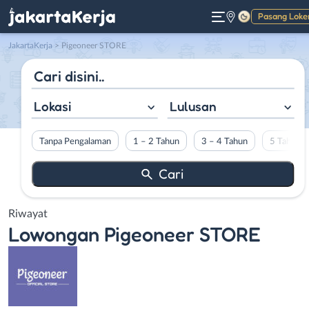
Pasang Loke
Gelap
JakartaKerja
>
Pigeoneer STORE
Lokasi
Lulusan
Tanpa Pengalaman
1 – 2 Tahun
3 – 4 Tahun
5 Tahun L
Riwayat
Lowongan
Pigeoneer STORE