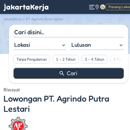
Pasang Loke
Gelap
JakartaKerja
>
PT. Agrindo Putra Lestari
Lokasi
Lulusan
Tanpa Pengalaman
1 – 2 Tahun
3 – 4 Tahun
5 Tahun L
Riwayat
Lowongan
PT. Agrindo Putra
Lestari