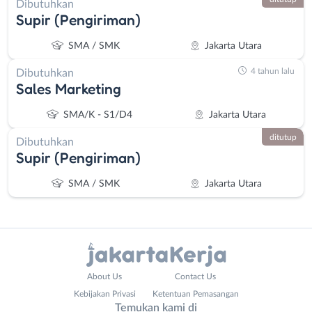
Dibutuhkan
Supir (Pengiriman)
SMA / SMK
Jakarta Utara
4 tahun lalu
Dibutuhkan
Sales Marketing
SMA/K - S1/D4
Jakarta Utara
ditutup
Dibutuhkan
Supir (Pengiriman)
SMA / SMK
Jakarta Utara
Administrasi
Bebas
About Us
Contact Us
Ahli
(Remote
Kebijakan Privasi
Ketentuan Pemasangan
Gizi
Work)
Temukan kami di