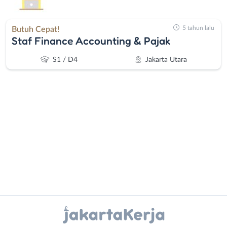
5 tahun lalu
Butuh Cepat!
Staf Finance Accounting & Pajak
S1 / D4
Jakarta Utara
Administrasi
Bebas
Ahli
(Remote
Gizi
Work)
Ahli
Bekasi
Instagram
WhatsApp
Kecantikan
Bogor
Analis
Depok
X - Twitter
Telegram
/
Jakarta
Peneliti
Barat
Kanal Lainnya..
Animator
Jakarta