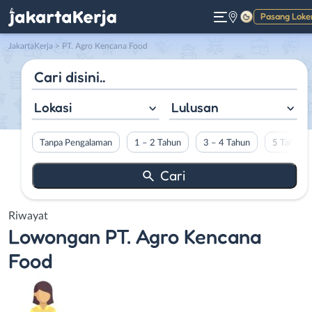
Pasang Loke
Gelap
JakartaKerja
>
PT. Agro Kencana Food
Lokasi
Lulusan
Tanpa Pengalaman
1 – 2 Tahun
3 – 4 Tahun
5 Tahun L
Riwayat
Lowongan
PT. Agro Kencana
Food