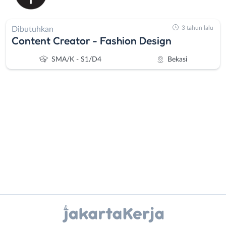
3 tahun lalu
Dibutuhkan
Content Creator - Fashion Design
SMA/K - S1/D4
Bekasi
Administrasi
Bebas
Ahli
(Remote
Gizi
Work)
Ahli
Bekasi
Instagram
WhatsApp
Kecantikan
Bogor
Analis
Depok
X - Twitter
Telegram
/
Jakarta
Peneliti
Barat
Kanal Lainnya..
Animator
Jakarta