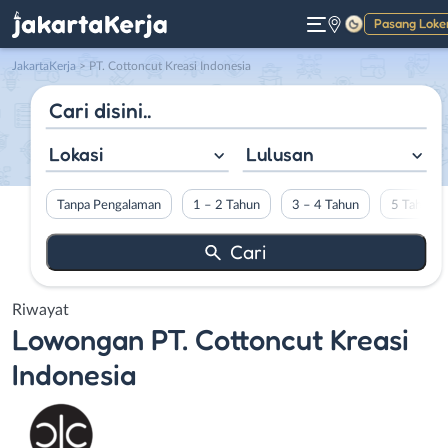
Pasang Loke
Gelap
JakartaKerja
>
PT. Cottoncut Kreasi Indonesia
Lokasi
Lulusan
Tanpa Pengalaman
1 – 2 Tahun
3 – 4 Tahun
5 Tahun L
Riwayat
Lowongan
PT. Cottoncut Kreasi
Indonesia