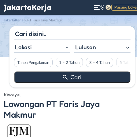
Pasang Loke
Gelap
JakartaKerja
>
PT Faris Jaya Makmur
Lokasi
Lulusan
Tanpa Pengalaman
1 – 2 Tahun
3 – 4 Tahun
5 Tahun L
Riwayat
Lowongan
PT Faris Jaya
Makmur