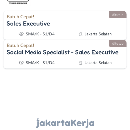
ditutup
Butuh Cepat!
Sales Executive
SMA/K - S1/D4
Jakarta Selatan
ditutup
Butuh Cepat!
Social Media Specialist - Sales Executive
SMA/K - S1/D4
Jakarta Selatan
Instagram
WhatsApp
Administrasi
Bebas
Ahli
(Remote
X - Twitter
Telegram
Gizi
Work)
Ahli
Bekasi
Kanal Lainnya..
Kecantikan
Bogor