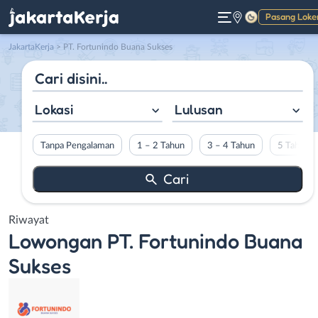
Pasang Loke
Gelap
JakartaKerja
>
PT. Fortunindo Buana Sukses
Lokasi
Lulusan
Tanpa Pengalaman
1 – 2 Tahun
3 – 4 Tahun
5 Tahun L
Riwayat
Lowongan
PT. Fortunindo Buana
Sukses