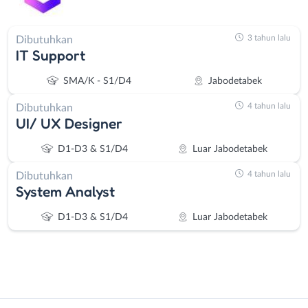
3 tahun lalu
Dibutuhkan
IT Support
SMA/K - S1/D4
Jabodetabek
4 tahun lalu
Dibutuhkan
UI/ UX Designer
D1-D3 & S1/D4
Luar Jabodetabek
4 tahun lalu
Dibutuhkan
System Analyst
D1-D3 & S1/D4
Luar Jabodetabek
Instagram
WhatsApp
Administrasi
Bebas
X - Twitter
Telegram