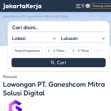
Pasang Loke
Gelap
JakartaKerja
>
PT. Ganeshcom Mitra Solusi Digital
Lokasi
Lulusan
Tanpa Pengalaman
1 – 2 Tahun
3 – 4 Tahun
5 Tahun L
Riwayat
Lowongan
PT. Ganeshcom Mitra
Solusi Digital