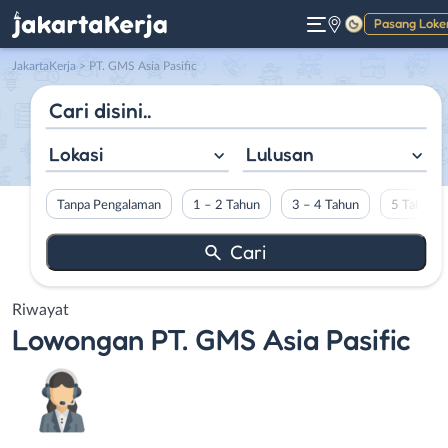
Pasang Loke
Gelap
JakartaKerja
>
PT. GMS Asia Pasific
Lokasi
Lulusan
Tanpa Pengalaman
1 – 2 Tahun
3 – 4 Tahun
5 Tahun L
Riwayat
Lowongan
PT. GMS Asia Pasific