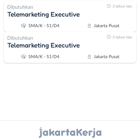
3 tahun lalu
Dibutuhkan
Telemarketing Executive
SMA/K - S1/D4
Jakarta Pusat
3 tahun lalu
Dibutuhkan
Telemarketing Executive
SMA/K - S1/D4
Jakarta Pusat
Administrasi
Bebas
Ahli
(Remote
Instagram
WhatsApp
Gizi
Work)
Ahli
Bekasi
X - Twitter
Telegram
Kecantikan
Bogor
Analis
Depok
Kanal Lainnya..