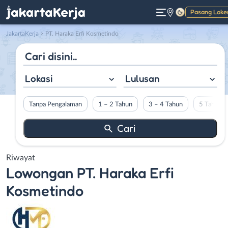
Pasang Loke
Gelap
JakartaKerja
>
PT. Haraka Erfi Kosmetindo
Lokasi
Lulusan
Tanpa Pengalaman
1 – 2 Tahun
3 – 4 Tahun
5 Tahun L
Riwayat
Lowongan
PT. Haraka Erfi
Kosmetindo