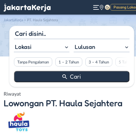
Pasang Loke
Gelap
JakartaKerja
>
PT. Haula Sejahtera
Lokasi
Lulusan
Tanpa Pengalaman
1 – 2 Tahun
3 – 4 Tahun
5 Tahun L
Riwayat
Lowongan
PT. Haula Sejahtera