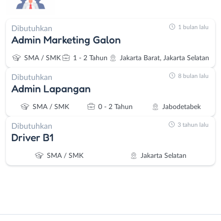
1 bulan lalu
Dibutuhkan
Admin Marketing Galon
SMA / SMK
1 - 2 Tahun
Jakarta Barat, Jakarta Selatan
8 bulan lalu
Dibutuhkan
Admin Lapangan
SMA / SMK
0 - 2 Tahun
Jabodetabek
3 tahun lalu
Dibutuhkan
Driver B1
SMA / SMK
Jakarta Selatan
Instagram
WhatsApp
Administrasi
Bebas
X - Twitter
Telegram