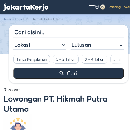
Pasang Loke
Gelap
JakartaKerja
>
PT. Hikmah Putra Utama
Lokasi
Lulusan
Tanpa Pengalaman
1 – 2 Tahun
3 – 4 Tahun
5 Tahun L
Riwayat
Lowongan
PT. Hikmah Putra
Utama