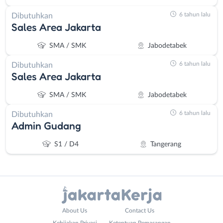
6 tahun lalu
Dibutuhkan
Sales Area Jakarta
SMA / SMK
Jabodetabek
6 tahun lalu
Dibutuhkan
Sales Area Jakarta
SMA / SMK
Jabodetabek
6 tahun lalu
Dibutuhkan
Admin Gudang
S1 / D4
Tangerang
Administrasi
Bebas
About Us
Contact Us
Ahli
(Remote
Kebijakan Privasi
Ketentuan Pemasangan