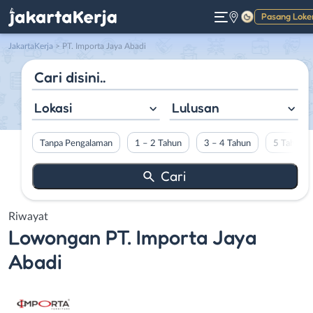
Pasang Loke
Gelap
JakartaKerja
>
PT. Importa Jaya Abadi
Lokasi
Lulusan
Tanpa Pengalaman
1 – 2 Tahun
3 – 4 Tahun
5 Tahun L
Riwayat
Lowongan
PT. Importa Jaya
Abadi