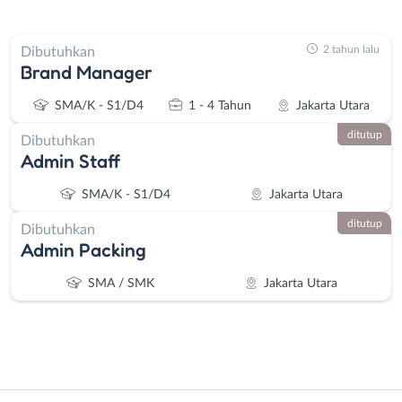
2 tahun lalu
Dibutuhkan
Brand Manager
SMA/K - S1/D4
1 - 4 Tahun
Jakarta Utara
ditutup
Dibutuhkan
Admin Staff
SMA/K - S1/D4
Jakarta Utara
ditutup
Dibutuhkan
Admin Packing
SMA / SMK
Jakarta Utara
Instagram
WhatsApp
Administrasi
Bebas
X - Twitter
Telegram