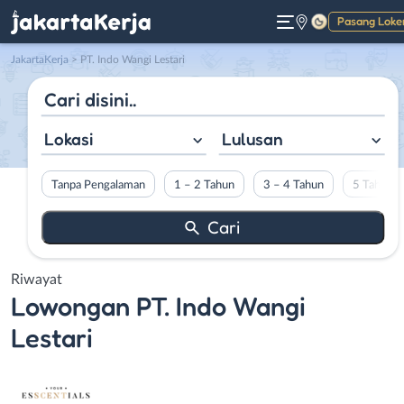
Pasang Loke
Gelap
JakartaKerja
>
PT. Indo Wangi Lestari
Lokasi
Lulusan
Tanpa Pengalaman
1 – 2 Tahun
3 – 4 Tahun
5 Tahun L
Riwayat
Lowongan
PT. Indo Wangi
Lestari