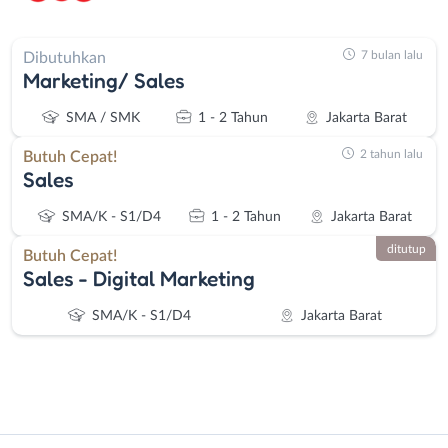
7 bulan lalu
Dibutuhkan
Marketing/ Sales
SMA / SMK
1 - 2 Tahun
Jakarta Barat
2 tahun lalu
Butuh Cepat!
Sales
SMA/K - S1/D4
1 - 2 Tahun
Jakarta Barat
ditutup
Butuh Cepat!
Sales - Digital Marketing
SMA/K - S1/D4
Jakarta Barat
Instagram
WhatsApp
Administrasi
Bebas
X - Twitter
Telegram