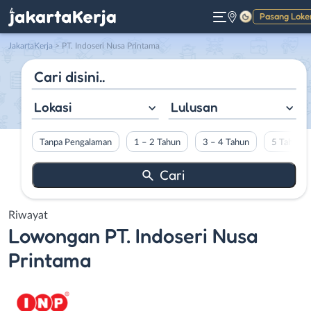
Pasang Loke
Gelap
JakartaKerja
>
PT. Indoseri Nusa Printama
Lokasi
Lulusan
Tanpa Pengalaman
1 – 2 Tahun
3 – 4 Tahun
5 Tahun L
Riwayat
Lowongan
PT. Indoseri Nusa
Printama