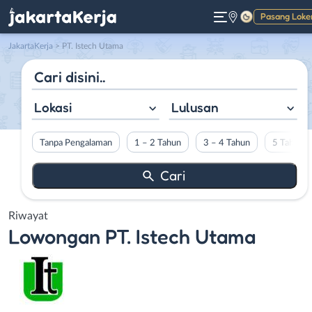
Pasang Loke
Gelap
JakartaKerja
>
PT. Istech Utama
Lokasi
Lulusan
Tanpa Pengalaman
1 – 2 Tahun
3 – 4 Tahun
5 Tahun L
Riwayat
Lowongan
PT. Istech Utama