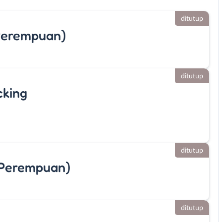
ditutup
Perempuan)
ditutup
cking
ditutup
 (Perempuan)
ditutup