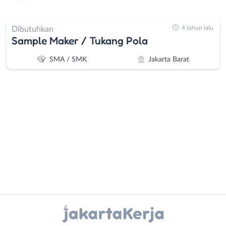
4 tahun lalu
Dibutuhkan
Sample Maker / Tukang Pola
SMA / SMK
Jakarta Barat
Administrasi
Bebas
Ahli
(Remote
Gizi
Work)
Ahli
Bekasi
Instagram
WhatsApp
Kecantikan
Bogor
Analis
Depok
X - Twitter
Telegram
/
Jakarta
Peneliti
Barat
Kanal Lainnya..
Animator
Jakarta