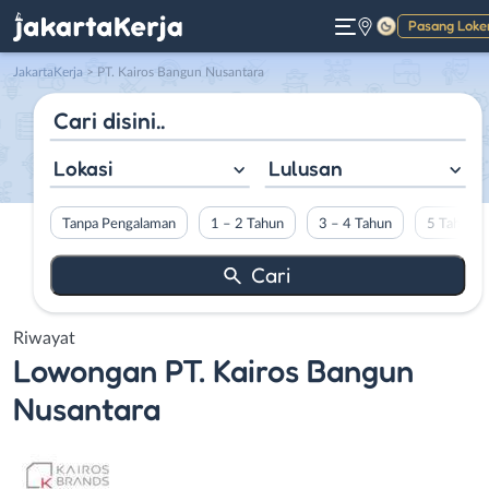
Pasang Loke
Gelap
JakartaKerja
>
PT. Kairos Bangun Nusantara
Lokasi
Lulusan
Tanpa Pengalaman
1 – 2 Tahun
3 – 4 Tahun
5 Tahun L
Riwayat
Lowongan
PT. Kairos Bangun
Nusantara