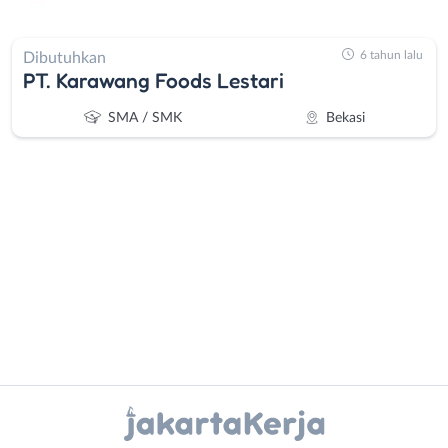
6 tahun lalu
Dibutuhkan
PT. Karawang Foods Lestari
SMA / SMK
Bekasi
Administrasi
Bebas
Ahli
(Remote
Gizi
Work)
Ahli
Bekasi
Instagram
WhatsApp
Kecantikan
Bogor
Analis
Depok
X - Twitter
Telegram
/
Jakarta
Peneliti
Barat
Kanal Lainnya..
Animator
Jakarta