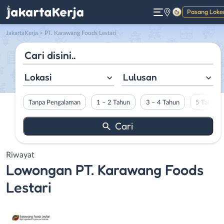
Pasang Loke
Gelap
JakartaKerja
>
PT. Karawang Foods Lestari
Lokasi
Lulusan
Tanpa Pengalaman
1 – 2 Tahun
3 – 4 Tahun
5 Tahun L
Riwayat
Lowongan
PT. Karawang Foods
Lestari