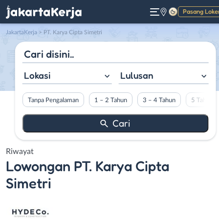
Pasang Loke
Gelap
JakartaKerja
>
PT. Karya Cipta Simetri
Lokasi
Lulusan
Tanpa Pengalaman
1 – 2 Tahun
3 – 4 Tahun
5 Tahun L
Riwayat
Lowongan
PT. Karya Cipta
Simetri