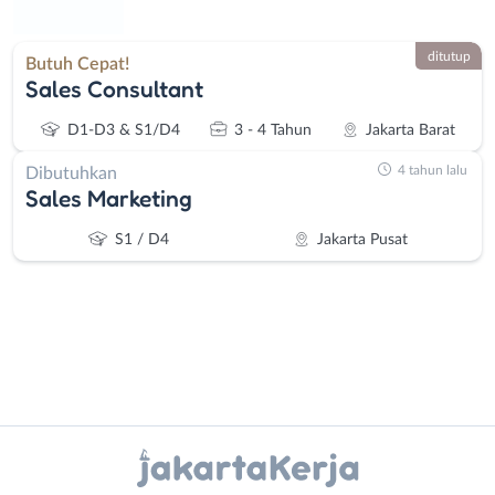
ditutup
Butuh Cepat!
Sales Consultant
D1-D3 & S1/D4
3 - 4 Tahun
Jakarta Barat
4 tahun lalu
Dibutuhkan
Sales Marketing
S1 / D4
Jakarta Pusat
Instagram
WhatsApp
Administrasi
Bebas
Ahli
(Remote
X - Twitter
Telegram
Gizi
Work)
Ahli
Bekasi
Kanal Lainnya..
Kecantikan
Bogor