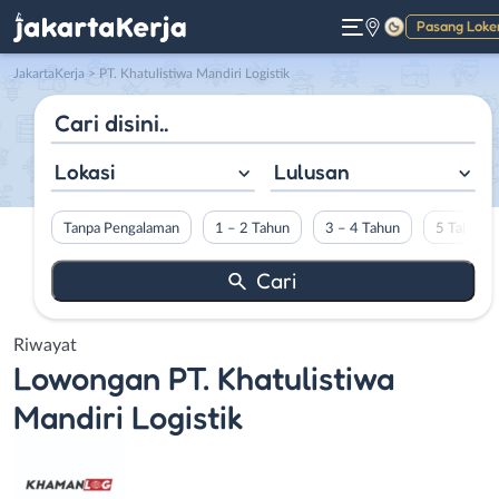
Pasang Loke
Gelap
JakartaKerja
>
PT. Khatulistiwa Mandiri Logistik
Lokasi
Lulusan
Tanpa Pengalaman
1 – 2 Tahun
3 – 4 Tahun
5 Tahun L
Riwayat
Lowongan
PT. Khatulistiwa
Mandiri Logistik