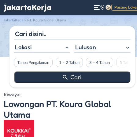
Pasang Loke
Gelap
JakartaKerja
>
PT. Koura Global Utama
Lokasi
Lulusan
Tanpa Pengalaman
1 – 2 Tahun
3 – 4 Tahun
5 Tahun L
Riwayat
Lowongan
PT. Koura Global
Utama