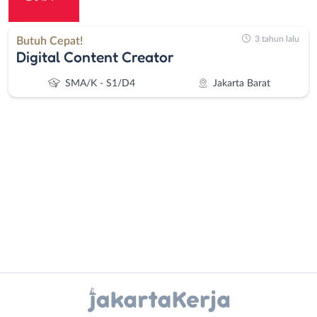
3 tahun lalu
Butuh Cepat!
Digital Content Creator
SMA/K - S1/D4
Jakarta Barat
Administrasi
Bebas
Ahli
(Remote
Gizi
Work)
Ahli
Bekasi
Instagram
WhatsApp
Kecantikan
Bogor
Analis
Depok
X - Twitter
Telegram
/
Jakarta
Peneliti
Barat
Kanal Lainnya..
Animator
Jakarta