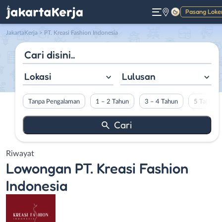
Pasang Loke
Gelap
JakartaKerja
>
PT. Kreasi Fashion Indonesia
Lokasi
Lulusan
Tanpa Pengalaman
1 – 2 Tahun
3 – 4 Tahun
5 Tahun L
Riwayat
Lowongan
PT. Kreasi Fashion
Indonesia