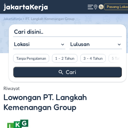
Pasang Loke
Gelap
JakartaKerja
>
PT. Langkah Kemenangan Group
Lokasi
Lulusan
Tanpa Pengalaman
1 – 2 Tahun
3 – 4 Tahun
5 Tahun L
Riwayat
Lowongan
PT. Langkah
Kemenangan Group