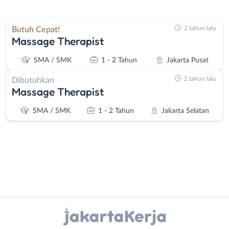
2 tahun lalu
Butuh Cepat!
Massage Therapist
SMA / SMK
1 - 2 Tahun
Jakarta Pusat
2 tahun lalu
Dibutuhkan
Massage Therapist
SMA / SMK
1 - 2 Tahun
Jakarta Selatan
Instagram
WhatsApp
Administrasi
Bebas
Ahli
(Remote
X - Twitter
Telegram
Gizi
Work)
Ahli
Bekasi
Kanal Lainnya..
Kecantikan
Bogor