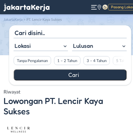
Pasang Loke
Gelap
JakartaKerja
>
PT. Lencir Kaya Sukses
Lokasi
Lulusan
Tanpa Pengalaman
1 – 2 Tahun
3 – 4 Tahun
5 Tahun L
Riwayat
Lowongan
PT. Lencir Kaya
Sukses