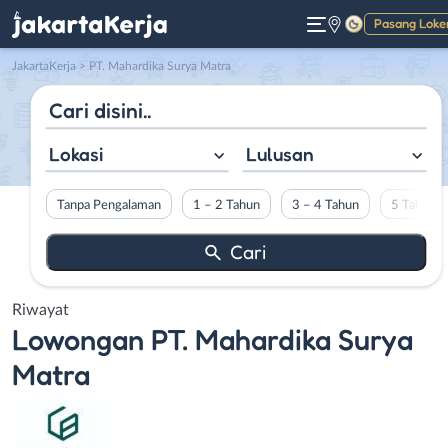
Pasang Loke
Gelap
JakartaKerja
>
PT. Mahardika Surya Matra
Lokasi
Lulusan
Tanpa Pengalaman
1 – 2 Tahun
3 – 4 Tahun
5 Tahun L
Riwayat
Lowongan
PT. Mahardika Surya
Matra