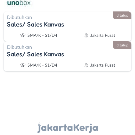
ditutup
Dibutuhkan
Sales/ Sales Kanvas
SMA/K - S1/D4
Jakarta Pusat
ditutup
Dibutuhkan
Sales/ Sales Kanvas
SMA/K - S1/D4
Jakarta Pusat
Instagram
WhatsApp
Administrasi
Bebas
Ahli
(Remote
X - Twitter
Telegram
Gizi
Work)
Ahli
Bekasi
Kanal Lainnya..
Kecantikan
Bogor