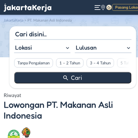
Pasang Loke
Gelap
JakartaKerja
>
PT. Makanan Asli Indonesia
Lokasi
Lulusan
Tanpa Pengalaman
1 – 2 Tahun
3 – 4 Tahun
5 Tahun L
Riwayat
Lowongan
PT. Makanan Asli
Indonesia