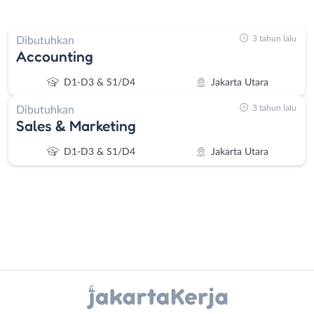
3 tahun lalu
Dibutuhkan
Accounting
D1-D3 & S1/D4
Jakarta Utara
3 tahun lalu
Dibutuhkan
Sales & Marketing
D1-D3 & S1/D4
Jakarta Utara
Instagram
WhatsApp
Administrasi
Bebas
Ahli
(Remote
X - Twitter
Telegram
Gizi
Work)
Ahli
Bekasi
Kanal Lainnya..
Kecantikan
Bogor