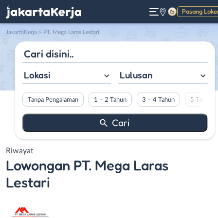
Pasang Loke
Gelap
JakartaKerja
>
PT. Mega Laras Lestari
Lokasi
Lulusan
Tanpa Pengalaman
1 – 2 Tahun
3 – 4 Tahun
5 Tahun L
Riwayat
Lowongan
PT. Mega Laras
Lestari