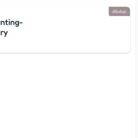
ditutup
nting-
ry