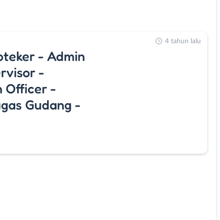
4 tahun lalu
oteker - Admin
rvisor -
 Officer -
ugas Gudang -