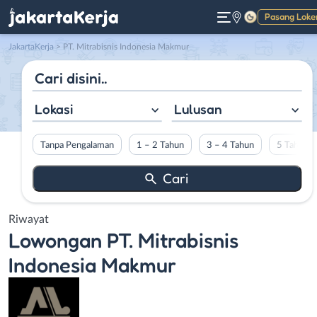
Pasang Loke
Gelap
JakartaKerja
>
PT. Mitrabisnis Indonesia Makmur
Lokasi
Lulusan
Tanpa Pengalaman
1 – 2 Tahun
3 – 4 Tahun
5 Tahun L
Riwayat
Lowongan
PT. Mitrabisnis
Indonesia Makmur