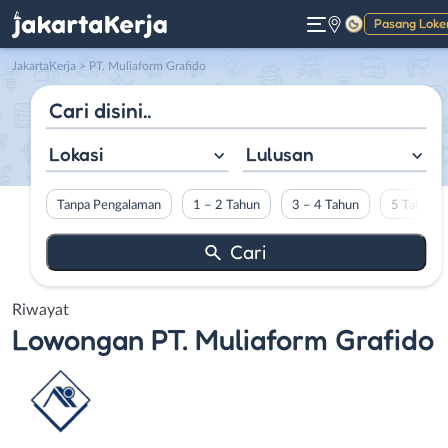
Pasang Loke
Gelap
JakartaKerja
>
PT. Muliaform Grafido
Lokasi
Lulusan
Tanpa Pengalaman
1 – 2 Tahun
3 – 4 Tahun
5 Tahun L
Riwayat
Lowongan
PT. Muliaform Grafido