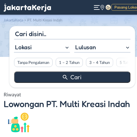
Pasang Loke
Gelap
JakartaKerja
>
PT. Multi Kreasi Indah
Lokasi
Lulusan
Tanpa Pengalaman
1 – 2 Tahun
3 – 4 Tahun
5 Tahun L
Riwayat
Lowongan
PT. Multi Kreasi Indah