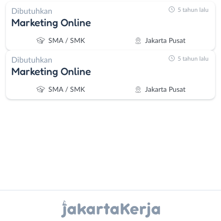
5 tahun lalu
Dibutuhkan
Marketing Online
SMA / SMK
Jakarta Pusat
5 tahun lalu
Dibutuhkan
Marketing Online
SMA / SMK
Jakarta Pusat
Administrasi
Bebas
Ahli
(Remote
Instagram
WhatsApp
Gizi
Work)
Ahli
Bekasi
X - Twitter
Telegram
Kecantikan
Bogor
Analis
Depok
Kanal Lainnya..