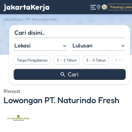
Pasang Loke
Gelap
JakartaKerja
>
PT. Naturindo Fresh
Lokasi
Lulusan
Tanpa Pengalaman
1 – 2 Tahun
3 – 4 Tahun
5 Tahun L
Riwayat
Lowongan
PT. Naturindo Fresh