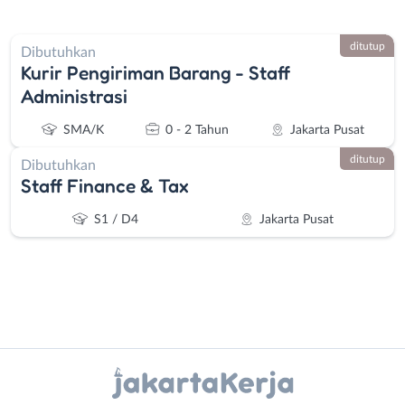
ditutup
Dibutuhkan
Kurir Pengiriman Barang - Staff
Administrasi
SMA/K
0 - 2 Tahun
Jakarta Pusat
ditutup
Dibutuhkan
Staff Finance & Tax
S1 / D4
Jakarta Pusat
Instagram
WhatsApp
Administrasi
Bebas
X - Twitter
Telegram
Ahli
(Remote
Gizi
Work)
Kanal Lainnya..
Ahli
Bekasi