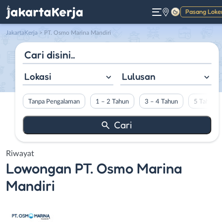
Pasang Loke
Gelap
JakartaKerja
>
PT. Osmo Marina Mandiri
Lokasi
Lulusan
Tanpa Pengalaman
1 – 2 Tahun
3 – 4 Tahun
5 Tahun L
Riwayat
Lowongan
PT. Osmo Marina
Mandiri